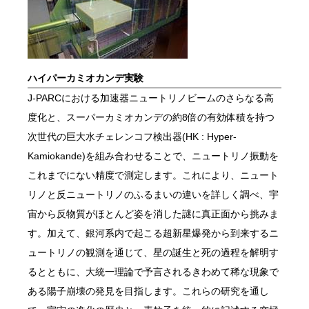
ハイパーカミオカンデ実験
J-PARCにおける加速器ニュートリノビームのさらなる高
度化と、スーパーカミオカンデの約8倍の有効体積を持つ
次世代の巨大水チェレンコフ検出器(HK : Hyper-
Kamiokande)を組み合わせることで、ニュートリノ振動を
これまでにない精度で測定します。これにより、ニュート
リノと反ニュートリノのふるまいの違いを詳しく調べ、宇
宙から反物質がほとんど姿を消した謎に真正面から挑みま
す。加えて、銀河系内で起こる超新星爆発から到来するニ
ュートリノの観測を通じて、星の誕生と死の過程を解明す
るとともに、大統一理論で予言されるきわめて稀な現象で
ある陽子崩壊の発見を目指します。これらの研究を通し