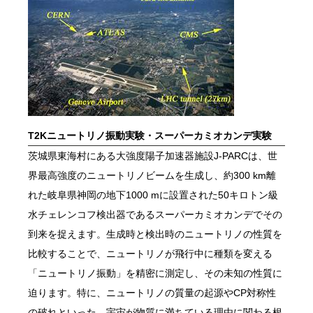
T2Kニュートリノ振動実験・スーパーカミオカンデ実験
茨城県東海村にある大強度陽子加速器施設J-PARCは、世
界最高強度のニュートリノビームを生成し、約300 km離
れた岐阜県神岡の地下1000 mに設置された50キロトン級
水チェレンコフ検出器であるスーパーカミオカンデでその
到来を捉えます。生成時と検出時のニュートリノの性質を
比較することで、ニュートリノが飛行中に種類を変える
「ニュートリノ振動」を精密に測定し、その未知の性質に
迫ります。特に、ニュートリノの質量の起源やCP対称性
の破れといった、宇宙が物質に満ちている理由に関わる根