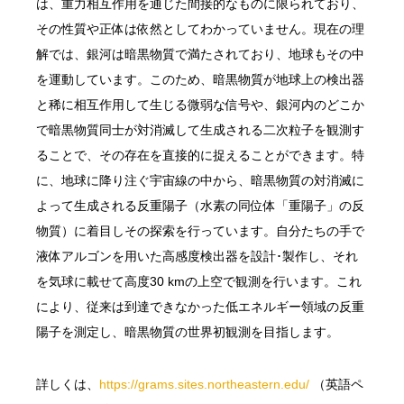
は、重力相互作用を通じた間接的なものに限られており、
その性質や正体は依然としてわかっていません。現在の理
解では、銀河は暗黒物質で満たされており、地球もその中
を運動しています。このため、暗黒物質が地球上の検出器
と稀に相互作用して生じる微弱な信号や、銀河内のどこか
で暗黒物質同士が対消滅して生成される二次粒子を観測す
ることで、その存在を直接的に捉えることができます。特
に、地球に降り注ぐ宇宙線の中から、暗黒物質の対消滅に
よって生成される反重陽子（水素の同位体「重陽子」の反
物質）に着目しその探索を行っています。自分たちの手で
液体アルゴンを用いた高感度検出器を設計･製作し、それ
を気球に載せて高度30 kmの上空で観測を行います。これ
により、従来は到達できなかった低エネルギー領域の反重
陽子を測定し、暗黒物質の世界初観測を目指します。
詳しくは、
https://grams.sites.northeastern.edu/
（英語ペ