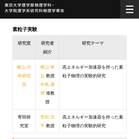
素粒子実験
研究室
研究者
研究テーマ
紹介
横山-中
横山 将
高エネルギー加速器を持った素
島研究
志
教授
粒子物理の実験的研究
室
中島 康
博
准教
授
寄田研
寄田 浩
高エネルギー加速器を持った素
究室
平
教授
粒子物理の実験的研究