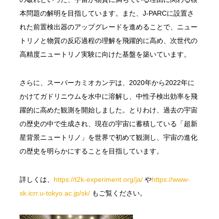
本問題の解明を目指しています。また、J-PARCに設置さ
れた前置検出器のアップグレードを進めることで、ニュー
トリノと物質の反応過程の理解を飛躍的に高め、次世代の
高精度ニュートリノ実験に向けた基盤を築いています。
さらに、スーパーカミオカンデは、2020年から2022年に
かけてガドリニウムを水中に溶解し、中性子検出効率を飛
躍的に高めた観測を開始しました。とりわけ、過去の宇宙
の歴史の中で生成され、現在の宇宙に蓄積している「超新
星背景ニュートリノ」を世界で初めて観測し、宇宙の進化
の歴史を明らかにすることを目指しています。
詳しくは、
https://t2k-experiment.org/ja/
や
https://www-
sk.icrr.u-tokyo.ac.jp/sk/
もご覧ください。