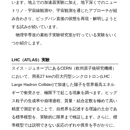
います。地上での加速器実験に加え、地下深くでのニュー
トリノ・宇宙線観測や、宇宙観測を通じたアプローチが組
み合わさり、ビッグバン直後の状態を再現・解明しようと
する試みが続いています。
物理学専攻の素粒子実験研究室が行っている実験をいく
つか紹介します。
LHC（ATLAS）実験
スイス・ジュネーブにあるCERN（欧州原子核研究機構）
において、周長27 kmの巨大円型シンクロトロン(LHC :
Large Hadron Collider)で加速した陽子を世界最高エネル
ギーで衝突させ、極限下で起こる現象を調べます。ヒッグ
ス粒子の生成率や崩壊過程、質量・結合定数を極めて高い
精度で測定することで、自然界を記述する理論の土台であ
る標準模型を、実験的に限界まで検証します。さらに、標
準模型では説明できない反応のずれや異常を手がかりに、