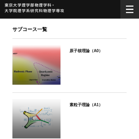
サブコース一覧
原子核理論（A0）
素粒子理論（A1）