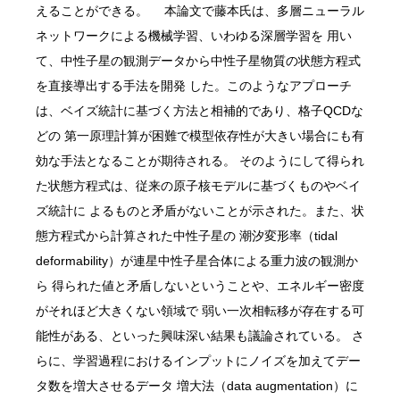
えることができる。 本論文で藤本氏は、多層ニューラル
ネットワークによる機械学習、いわゆる深層学習を 用い
て、中性子星の観測データから中性子星物質の状態方程式
を直接導出する手法を開発 した。このようなアプローチ
は、ベイズ統計に基づく方法と相補的であり、格子QCDな
どの 第一原理計算が困難で模型依存性が大きい場合にも有
効な手法となることが期待される。 そのようにして得られ
た状態方程式は、従来の原子核モデルに基づくものやベイ
ズ統計に よるものと矛盾がないことが示された。また、状
態方程式から計算された中性子星の 潮汐変形率（tidal
deformability）が連星中性子星合体による重力波の観測か
ら 得られた値と矛盾しないということや、エネルギー密度
がそれほど大きくない領域で 弱い一次相転移が存在する可
能性がある、といった興味深い結果も議論されている。 さ
らに、学習過程におけるインプットにノイズを加えてデー
タ数を増大させるデータ 増大法（data augmentation）に