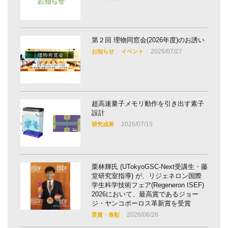
第２回 理物同窓会(2026年度)のお誘い
2026/07/27
お知らせ
イベント
超高速量子メモリ動作を引き出す素子
設計
2026/07/15
研究成果
栗林輝氏 (UTokyoGSC-Next受講生・藤
堂研究室指導) が、リジェネロン国際
学生科学技術フェア(Regeneron ISEF)
2026において、最高賞であるジョー
ジ・ヤンコポーロス革新賞を受賞
2026/06/26
受賞・表彰