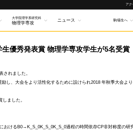
アク
大学院理学系研究科
ニュース
駒場生へ
物理学専攻
会学生優秀発表賞 物理学専攻学生が5名受賞
発表されました。
励し、大会をより活性化するために設けられ2018 年秋季大会よ
受賞しました。
実験におけるB0→K_S_0K_S_0K_S_0過程の時間依存CP非対称度の研