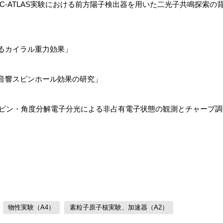
C-ATLAS実験における前方陽子検出器を用いた二光子共鳴探索の
るカイラル重力効果」
音響スピンホール効果の研究」
ピン・角度分解電子分光による非占有電子状態の観測とチャープ調
物性実験（A4）
素粒子原子核実験、加速器（A2）