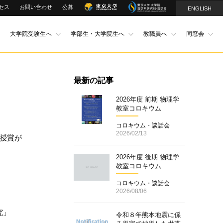
セス
お問い合わせ
公募
ENGLISH
大学院受験生へ
学部生・大学院生へ
教職員へ
同窓会
最新の記事
2026年度 前期 物理学
教室コロキウム
コロキウム・談話会
2026/02/13
り授賞が
2026年度 後期 物理学
教室コロキウム
コロキウム・談話会
2026/08/06
究」
令和８年熊本地震に係