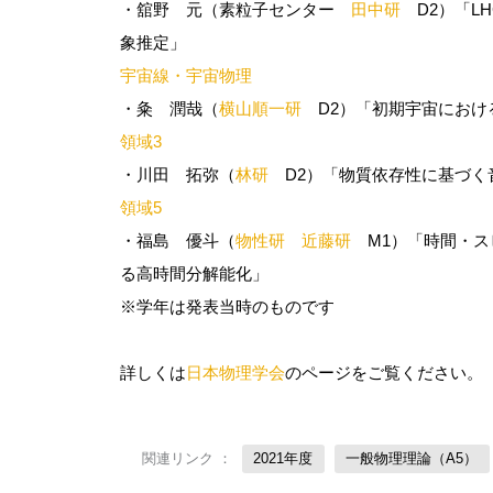
・舘野 元（素粒子センター
田中研
D2）「LH
象推定」
宇宙線・宇宙物理
・粂 潤哉（
横山順一研
D2）「初期宇宙におけ
領域3
・川田 拓弥（
林研
D2）「物質依存性に基づく
領域5
・福島 優斗（
物性研 近藤研
M1）「時間・ス
る高時間分解能化」
※学年は発表当時のものです
詳しくは
日本物理学会
のページをご覧ください。
関連リンク ：
2021年度
一般物理理論（A5）