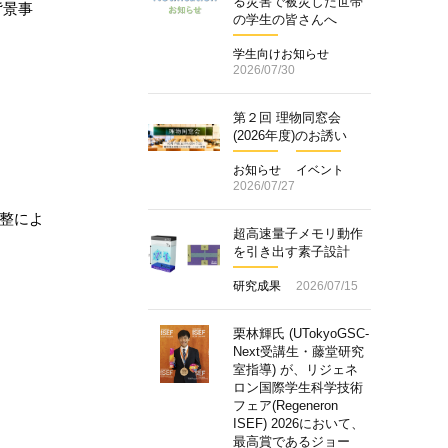
る災害で被災した世帯
背景事
の学生の皆さんへ
学生向けお知らせ
2026/07/30
第２回 理物同窓会
(2026年度)のお誘い
お知らせ
イベント
2026/07/27
整によ
超高速量子メモリ動作
を引き出す素子設計
研究成果
2026/07/15
栗林輝氏 (UTokyoGSC-
Next受講生・藤堂研究
室指導) が、リジェネ
ロン国際学生科学技術
フェア(Regeneron
ISEF) 2026において、
最高賞であるジョー