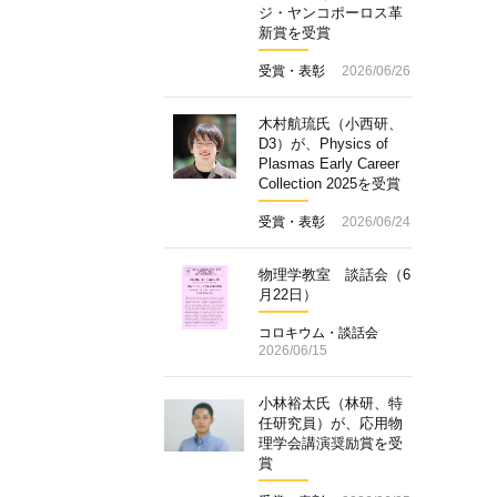
ジ・ヤンコポーロス革
新賞を受賞
受賞・表彰
2026/06/26
木村航琉氏（小西研、
D3）が、Physics of
Plasmas Early Career
Collection 2025を受賞
受賞・表彰
2026/06/24
物理学教室 談話会（6
月22日）
コロキウム・談話会
2026/06/15
小林裕太氏（林研、特
任研究員）が、応用物
理学会講演奨励賞を受
賞