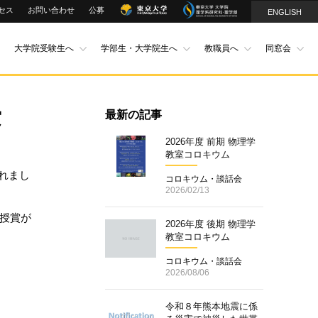
セス
お問い合わせ
公募
ENGLISH
大学院受験生へ
学部生・大学院生へ
教職員へ
同窓会
賞
最新の記事
2026年度 前期 物理学
教室コロキウム
表されまし
コロキウム・談話会
2026/02/13
り授賞が
2026年度 後期 物理学
教室コロキウム
コロキウム・談話会
2026/08/06
令和８年熊本地震に係