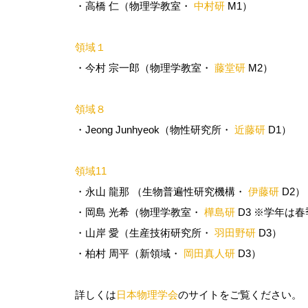
・高橋 仁（物理学教室・
中村研
M1）
領域１
・今村 宗一郎（物理学教室・
藤堂研
M2）
領域８
・Jeong Junhyeok（物性研究所・
近藤研
D1）
領域11
・永山 龍那 （生物普遍性研究機構・
伊藤研
D2）
・岡島 光希（物理学教室・
樺島研
D3 ※学年は
・山岸 愛（生産技術研究所・
羽田野研
D3）
・柏村 周平（新領域・
岡田真人研
D3）
詳しくは
日本物理学会
のサイトをご覧ください。