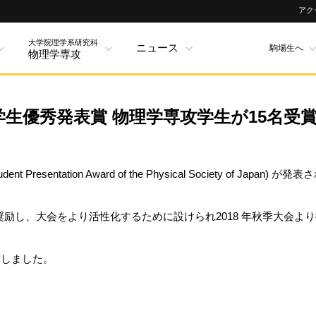
アク
大学院理学系研究科
ニュース
駒場生へ
物理学専攻
会学生優秀発表賞 物理学専攻学生が15名受
ntation Award of the Physical Society of Japan) が発
励し、大会をより活性化するために設けられ2018 年秋季大会よ
賞しました。