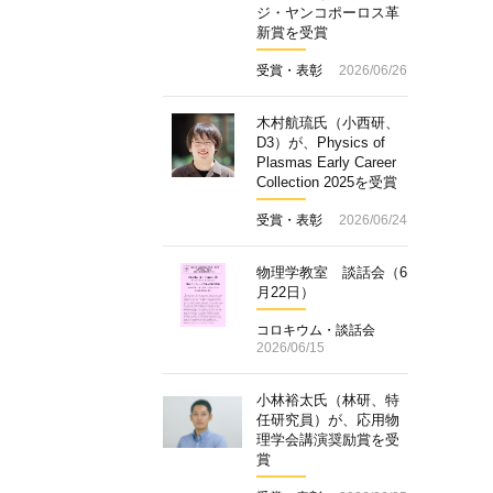
ジ・ヤンコポーロス革
新賞を受賞
受賞・表彰
2026/06/26
木村航琉氏（小西研、
D3）が、Physics of
Plasmas Early Career
Collection 2025を受賞
受賞・表彰
2026/06/24
物理学教室 談話会（6
月22日）
コロキウム・談話会
2026/06/15
小林裕太氏（林研、特
任研究員）が、応用物
理学会講演奨励賞を受
賞