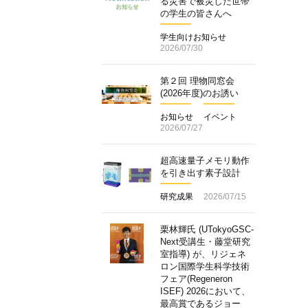
る災害で被災した世帯
の学生の皆さんへ
学生向けお知らせ
2026/07/30
第２回 理物同窓会
(2026年度)のお誘い
お知らせ
イベント
2026/07/27
超高速量子メモリ動作
を引き出す素子設計
研究成果
2026/07/15
栗林輝氏 (UTokyoGSC-
Next受講生・藤堂研究
室指導) が、リジェネ
ロン国際学生科学技術
フェア(Regeneron
ISEF) 2026において、
最高賞であるジョー