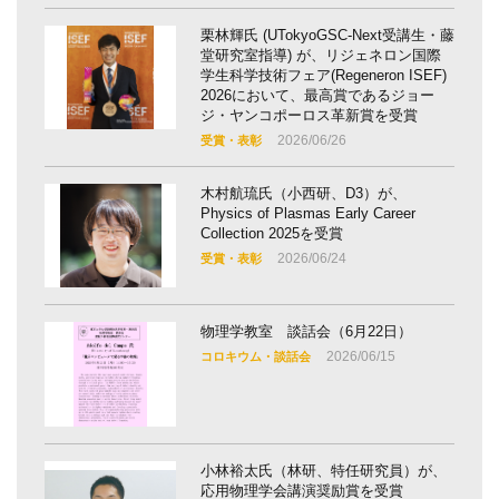
栗林輝氏 (UTokyoGSC-Next受講生・藤
堂研究室指導) が、リジェネロン国際
学生科学技術フェア(Regeneron ISEF)
2026において、最高賞であるジョー
ジ・ヤンコポーロス革新賞を受賞
2026/06/26
受賞・表彰
木村航琉氏（小西研、D3）が、
Physics of Plasmas Early Career
Collection 2025を受賞
2026/06/24
受賞・表彰
物理学教室 談話会（6月22日）
2026/06/15
コロキウム・談話会
小林裕太氏（林研、特任研究員）が、
応用物理学会講演奨励賞を受賞