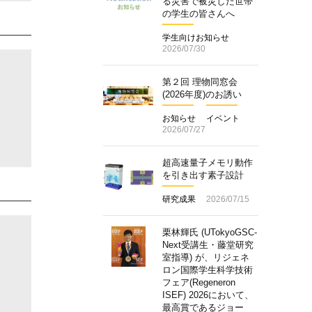
る災害で被災した世帯
の学生の皆さんへ
学生向けお知らせ
2026/07/30
第２回 理物同窓会
(2026年度)のお誘い
お知らせ
イベント
2026/07/27
超高速量子メモリ動作
を引き出す素子設計
研究成果
2026/07/15
栗林輝氏 (UTokyoGSC-
Next受講生・藤堂研究
室指導) が、リジェネ
ロン国際学生科学技術
フェア(Regeneron
ISEF) 2026において、
最高賞であるジョー