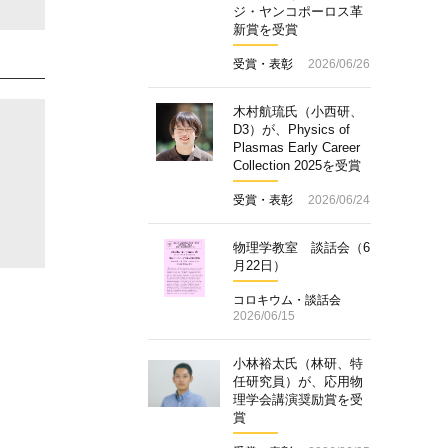
ジ・ヤンコポーロス革
新賞を受賞
受賞・表彰
2026/06/26
木村航琉氏（小西研、
D3）が、Physics of
Plasmas Early Career
Collection 2025を受賞
受賞・表彰
2026/06/24
物理学教室 談話会（6
月22日）
コロキウム・談話会
2026/06/15
小林裕太氏（林研、特
任研究員）が、応用物
理学会講演奨励賞を受
賞