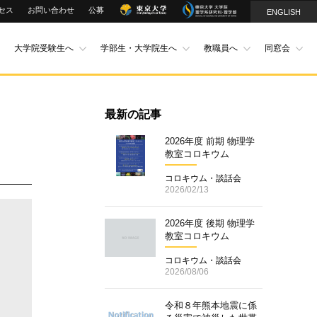
セス
お問い合わせ
公募
ENGLISH
大学院受験生へ
学部生・大学院生へ
教職員へ
同窓会
最新の記事
2026年度 前期 物理学
教室コロキウム
コロキウム・談話会
2026/02/13
2026年度 後期 物理学
教室コロキウム
コロキウム・談話会
2026/08/06
令和８年熊本地震に係