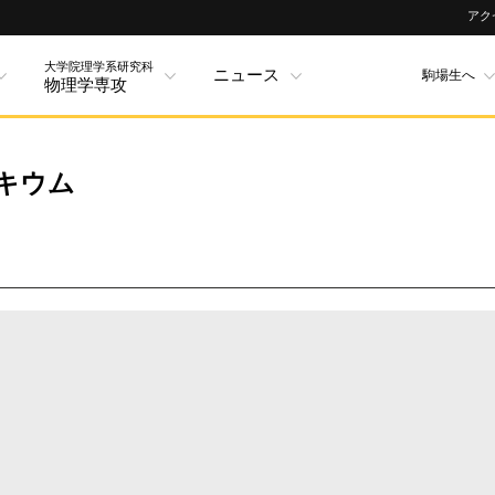
アク
大学院理学系研究科
ニュース
駒場生へ
物理学専攻
コロキウム