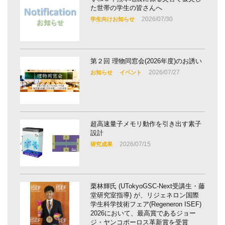
た世帯の学生の皆さんへ
2026/07/30
学生向けお知らせ
第２回 理物同窓会(2026年度)のお誘い
2026/07/27
お知らせ
イベント
超高速量子メモリ動作を引き出す素子
設計
2026/07/15
研究成果
栗林輝氏 (UTokyoGSC-Next受講生・藤
堂研究室指導) が、リジェネロン国際
学生科学技術フェア(Regeneron ISEF)
2026において、最高賞であるジョー
ジ・ヤンコポーロス革新賞を受賞