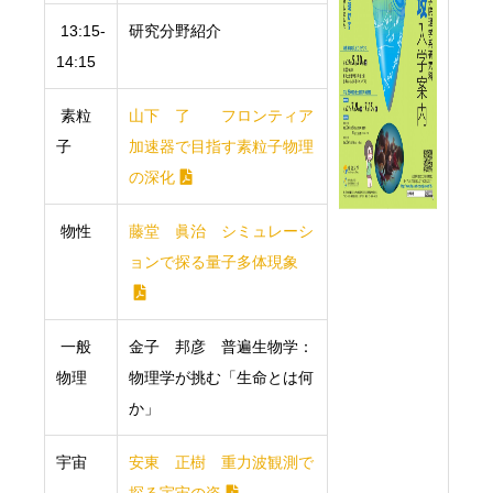
13:15-
研究分野紹介
14:15
素粒
山下 了 フロンティア
子
加速器で目指す素粒子物理
の深化
物性
藤堂 眞治 シミュレーシ
ョンで探る量子多体現象
一般
金子 邦彦 普遍生物学：
物理
物理学が挑む「生命とは何
か」
宇宙
安東 正樹 重力波観測で