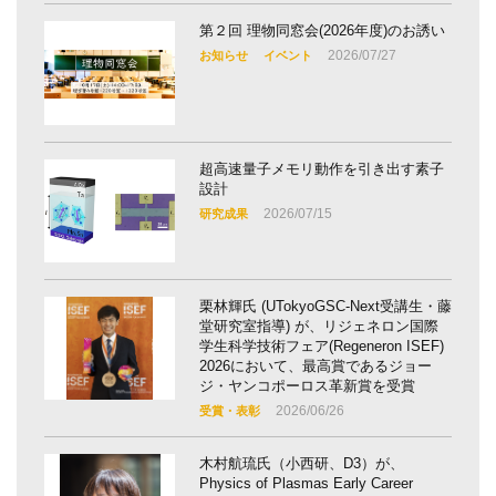
第２回 理物同窓会(2026年度)のお誘い
2026/07/27
お知らせ
イベント
超高速量子メモリ動作を引き出す素子
設計
2026/07/15
研究成果
栗林輝氏 (UTokyoGSC-Next受講生・藤
堂研究室指導) が、リジェネロン国際
学生科学技術フェア(Regeneron ISEF)
2026において、最高賞であるジョー
ジ・ヤンコポーロス革新賞を受賞
2026/06/26
受賞・表彰
木村航琉氏（小西研、D3）が、
Physics of Plasmas Early Career