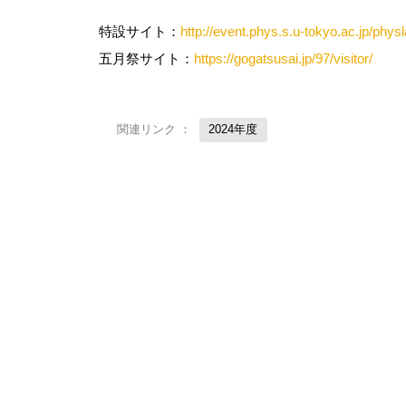
特設サイト：
http://event.phys.s.u-tokyo.ac.jp/phys
五月祭サイト：
https://gogatsusai.jp/97/visitor/
関連リンク ：
2024年度