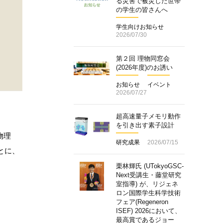
る災害で被災した世帯
の学生の皆さんへ
学生向けお知らせ
2026/07/30
第２回 理物同窓会
(2026年度)のお誘い
お知らせ
イベント
2026/07/27
超高速量子メモリ動作
を引き出す素子設計
物理
研究成果
2026/07/15
とに、
栗林輝氏 (UTokyoGSC-
Next受講生・藤堂研究
室指導) が、リジェネ
ロン国際学生科学技術
フェア(Regeneron
ISEF) 2026において、
最高賞であるジョー