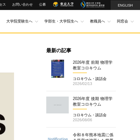
セス
お問い合わせ
公募
ENGLISH
大学院受験生へ
学部生・大学院生へ
教職員へ
同窓会
最新の記事
2026年度 前期 物理学
教室コロキウム
コロキウム・談話会
2026/02/13
2026年度 後期 物理学
教室コロキウム
コロキウム・談話会
2026/08/06
令和８年熊本地震に係