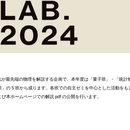
の学生有志が最先端の物理を解説する企画で、本年度は「量子班」・「統計
」の 5 班から成ります。各班での自主ゼミを中心とした活動をも
本ホームページでの解説 pdf の公開を行います。