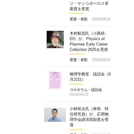
ジ・ヤンコポーロス革
新賞を受賞
受賞・表彰
2026/06/26
木村航琉氏（小西研、
D3）が、Physics of
Plasmas Early Career
Collection 2025を受賞
受賞・表彰
2026/06/24
物理学教室 談話会（6
月22日）
コロキウム・談話会
2026/06/15
小林裕太氏（林研、特
任研究員）が、応用物
理学会講演奨励賞を受
賞