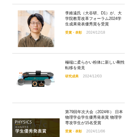
李維遠氏（大谷研、D1）が、大
学院教育改革フォーラム2024学
生成果発表優秀賞を受賞
2024/12/18
受賞・表彰
極端に柔らかい粉体に新しい剛性
転移を発見
2024/12/03
研究成果
第79回年次大会（2024年） 日本
物理学会学生優秀発表賞 物理学
専攻学生が15名受賞
2024/11/06
受賞・表彰