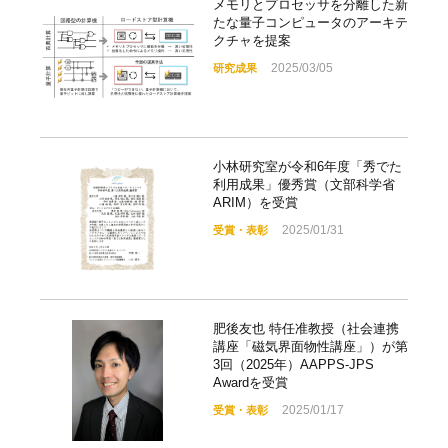
メモリとプロセッサを分離した新
たな量子コンピュータのアーキテ
クチャを提案
2025/03/05
研究成果
小林研究室が令和6年度「秀でた
利用成果」優秀賞（文部科学省
ARIM）を受賞
2025/01/31
受賞・表彰
肥後友也 特任准教授（社会連携
講座「磁気界面物性講座」）が第
3回（2025年）AAPPS-JPS
Awardを受賞
2025/01/17
受賞・表彰