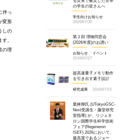
る災害で被災した世帯
の学生の皆さんへ
に伴っ
学生向けお知らせ
が変形
2026/07/30
うしの
第２回 理物同窓会
ます。
(2026年度)のお誘い
性の理
お知らせ
イベント
2026/07/27
超高速量子メモリ動作
を引き出す素子設計
研究成果
2026/07/15
栗林輝氏 (UTokyoGSC-
Next受講生・藤堂研究
室指導) が、リジェネ
ロン国際学生科学技術
フェア(Regeneron
ISEF) 2026において、
最高賞であるジョー