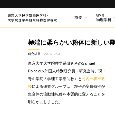
理学部
概要
物理学科
極端に柔らかい粉体に新しい
研究成果
2024/12/03
東京大学大学院理学系研究科のSamuel
Poincloux外国人特別研究員（研究当時、現：
青山学院大学理工学部助教）と
竹内一将准教
授
による研究グループは、粒子の変形特性が
集合体の流動性転移を本質的に変えることを
明らかにしました。