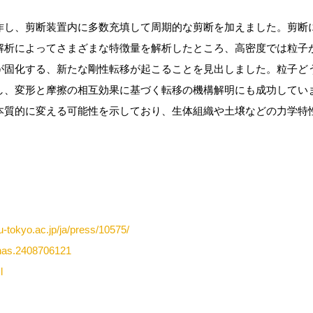
作し、剪断装置内に多数充填して周期的な剪断を加えました。剪断
解析によってさまざまな特徴量を解析したところ、高密度では粒子
が固化する、新たな剛性転移が起こることを見出しました。粒子ど
し、変形と摩擦の相互効果に基づく転移の機構解明にも成功してい
本質的に変える可能性を示しており、生体組織や土壌などの力学特
u-tokyo.ac.jp/ja/press/10575/
pnas.2408706121
l