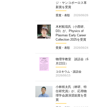
ジ・ヤンコポーロス革
新賞を受賞
受賞・表彰
2026/06/26
木村航琉氏（小西研、
D3）が、Physics of
Plasmas Early Career
Collection 2025を受賞
受賞・表彰
2026/06/24
物理学教室 談話会（6
月22日）
コロキウム・談話会
2026/06/15
小林裕太氏（林研、特
任研究員）が、応用物
理学会講演奨励賞を受
賞