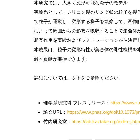
本研究では、大きく変形可能な粒子のモデル
実験系として、シリコン製のリング状の粒子を製
て粒子が運動し、変形する様子を観察して、画像
によって周囲からの影響を吸収することで集合体
相互作用を実験およびシミュレーションから決定
本成果は、粒子の変形特性が集合体の剛性機構を
解へ貢献が期待できます。
詳細については、以下をご参照ください。
理学系研究科 プレスリリース：
https://www.s.
論文URL：
https://www.pnas.org/doi/10.1073/
竹内研究室：
https://lab.kaztake.org/index-j.htm