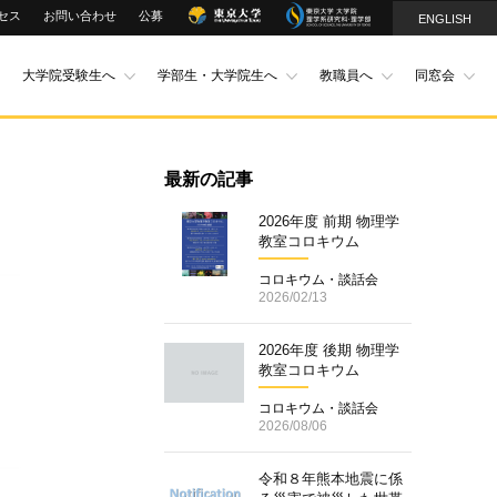
セス
お問い合わせ
公募
ENGLISH
大学院受験生へ
学部生・大学院生へ
教職員へ
同窓会
最新の記事
2026年度 前期 物理学
教室コロキウム
コロキウム・談話会
2026/02/13
2026年度 後期 物理学
教室コロキウム
コロキウム・談話会
2026/08/06
令和８年熊本地震に係