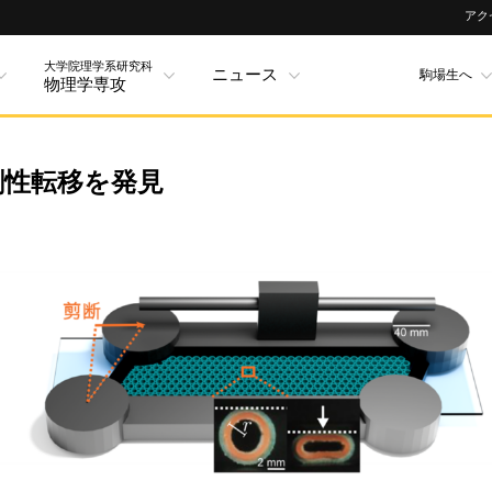
アク
大学院理学系研究科
ニュース
駒場生へ
物理学専攻
剛性転移を発見